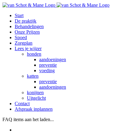
Ga
naar
Start
inhoud
De praktijk
Behandelingen
Onze Prijzen
Spoed
Zorgplan
Lees je wijzer
honden
aandoeningen
preventie
voeding
katten
preventie
aandoeningen
konijnen
Uitgelicht
Contact
Afspraak inplannen
Facebook
Instagram
WhatsApp
Bellen
E-
FAQ items aan het laden...
mail