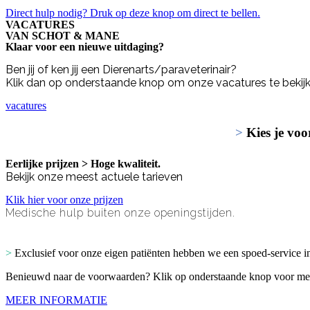
Direct hulp nodig? Druk op deze knop om direct te bellen.
VACATURES
VAN SCHOT & MANE
Klaar voor een nieuwe uitdaging?
Ben jij of ken jij een Dierenarts/paraveterinair?
Klik dan op onderstaande knop om onze vacatures te bekij
vacatures
>
Kies je voo
Eerlijke prijzen > Hoge kwaliteit.
Bekijk onze meest actuele tarieven
Klik hier voor onze prijzen
Medische hulp buiten onze openingstijden.
>
Exclusief voor onze eigen patiënten hebben we een spoed-service in
Benieuwd naar de voorwaarden? Klik op onderstaande knop voor mee
MEER INFORMATIE