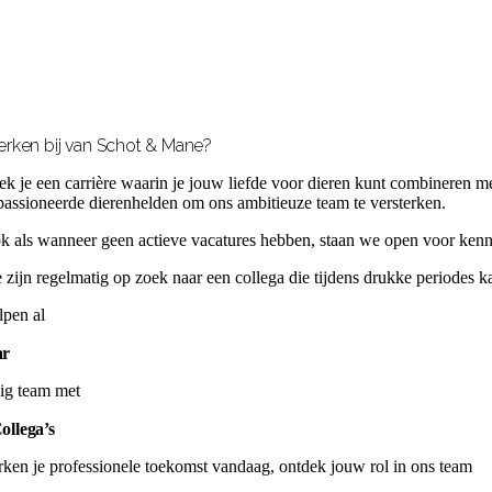
rken bij van Schot & Mane?
ek je een carrière waarin je jouw liefde voor dieren kunt combineren met
passioneerde dierenhelden om ons ambitieuze team te versterken.
k als wanneer geen actieve vacatures hebben, staan we open voor kenni
 zijn regelmatig op zoek naar een collega die tijdens drukke periodes ka
pen al
ar
ig team met
ollega’s
rken je professionele toekomst vandaag, ontdek jouw rol in ons team